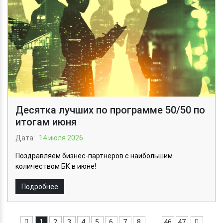
Десятка лучших по программе 50/50 по
итогам июня
Дата:
14 июля 2026
Поздравляем бизнес-партнеров с наибольшим
количеством БК в июне!
Подробнее
1
2
3
4
5
6
7
8
...
46
47