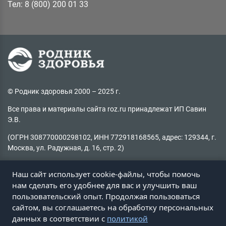
Тел: 8 (800) 200 01 33
© Родник здоровья 2000 – 2025 г.
Все права и материалы сайта roz.ru принадлежат ИП Савин
Э.В.
(ОГРН 308770000298102, ИНН 772918168565, адрес: 129344, г.
Москва, ул. Радужная, д. 16, стр. 2)
Копирование материалов без активной ссылки на источник
Наш сайт использует cookie-файлы, чтобы помочь
запрещено
нам сделать его удобнее для вас и улучшить ваш
пользовательский опыт. Продолжая пользоваться
Не нашли информацию на сайте?
сайтом, вы соглашаетесь на обработку персональных
Пишите на
client@roz.ru
данных в соответствии с
политикой