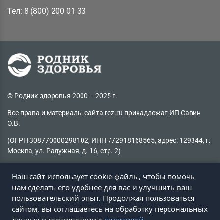
Тел: 8 (800) 200 01 33
© Родник здоровья 2000 – 2025 г.
Все права и материалы сайта roz.ru принадлежат ИП Савин
Э.В.
(ОГРН 308770000298102, ИНН 772918168565, адрес: 129344, г.
Москва, ул. Радужная, д. 16, стр. 2)
Копирование материалов без активной ссылки на источник
Наш сайт использует cookie-файлы, чтобы помочь
запрещено
нам сделать его удобнее для вас и улучшить ваш
пользовательский опыт. Продолжая пользоваться
Не нашли информацию на сайте?
сайтом, вы соглашаетесь на обработку персональных
Пишите на
client@roz.ru
данных в соответствии с
политикой