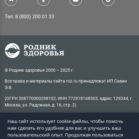
Тел: 8 (800) 200 01 33
© Родник здоровья 2000 – 2025 г.
Все права и материалы сайта roz.ru принадлежат ИП Савин
Э.В.
(ОГРН 308770000298102, ИНН 772918168565, адрес: 129344, г.
Москва, ул. Радужная, д. 16, стр. 2)
Копирование материалов без активной ссылки на источник
Наш сайт использует cookie-файлы, чтобы помочь
запрещено
нам сделать его удобнее для вас и улучшить ваш
пользовательский опыт. Продолжая пользоваться
Не нашли информацию на сайте?