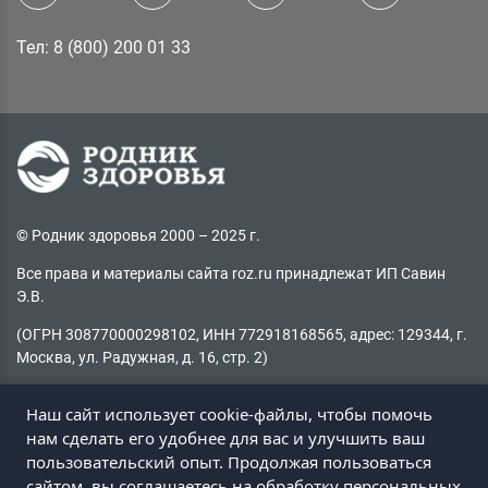
Тел: 8 (800) 200 01 33
© Родник здоровья 2000 – 2025 г.
Все права и материалы сайта roz.ru принадлежат ИП Савин
Э.В.
(ОГРН 308770000298102, ИНН 772918168565, адрес: 129344, г.
Москва, ул. Радужная, д. 16, стр. 2)
Копирование материалов без активной ссылки на источник
Наш сайт использует cookie-файлы, чтобы помочь
запрещено
нам сделать его удобнее для вас и улучшить ваш
пользовательский опыт. Продолжая пользоваться
Не нашли информацию на сайте?
сайтом, вы соглашаетесь на обработку персональных