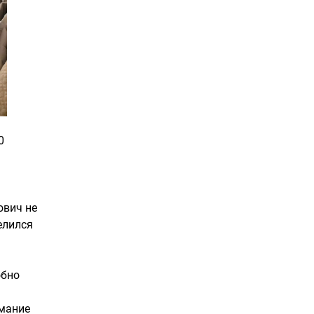
0
ович не
елился
обно
имание