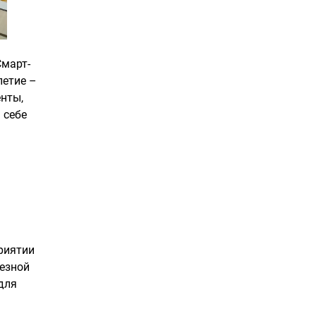
Смарт-
летие –
нты,
 себе
риятии
лезной
для