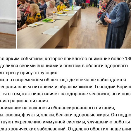
тал ярким событием, которое привлекло внимание более 13
оделился своими знаниями и опытом в области здорового
интерес у присутствующих.
ажна в современном обществе, где все чаще наблюдается
 неправильным питанием и образом жизни. Геннадий Борис
ы о том, как пища влияет на здоровье человека, но и под
нию рациона питания.
внимание на важности сбалансированного питания,
: овощи, фрукты, злаки, белки и здоровые жиры. Он подр
бствуют укреплению иммунной системы, улучшению работы
ска хронических заболеваний. Отдельно обратил наше вн