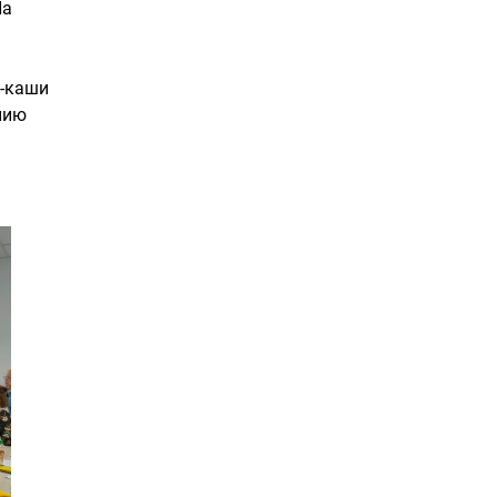
На
т-каши
нию