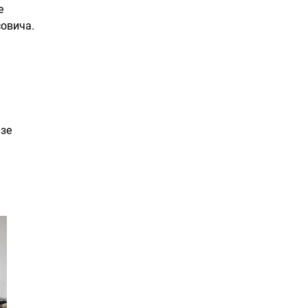
е
совича.
ьзе