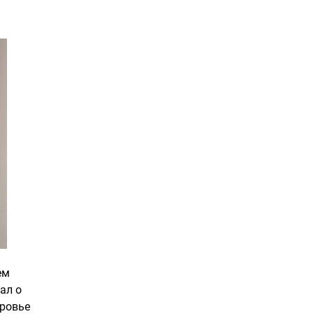
ем
ал о
оровье