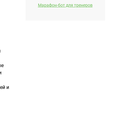
Марафон-бот для тренеров
и
ые
и
ей и