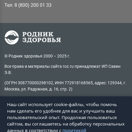
Тел: 8 (800) 200 01 33
© Родник здоровья 2000 – 2025 г.
Все права и материалы сайта roz.ru принадлежат ИП Савин
Э.В.
(ОГРН 308770000298102, ИНН 772918168565, адрес: 129344, г.
Москва, ул. Радужная, д. 16, стр. 2)
Копирование материалов без активной ссылки на источник
Наш сайт использует cookie-файлы, чтобы помочь
запрещено
нам сделать его удобнее для вас и улучшить ваш
пользовательский опыт. Продолжая пользоваться
Не нашли информацию на сайте?
сайтом, вы соглашаетесь на обработку персональных
Пишите на
client@roz.ru
данных в соответствии с
политикой