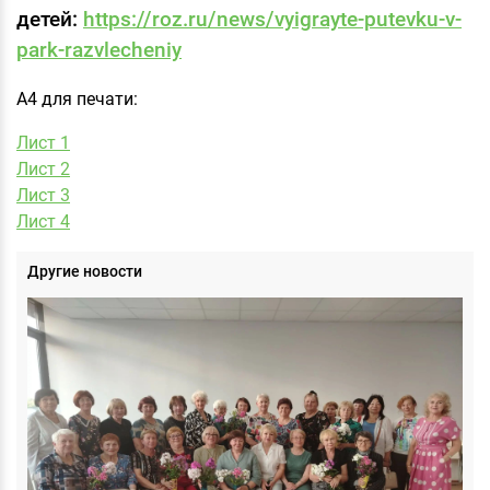
детей:
https://roz.ru/news/vyigrayte-putevku-v-
park-razvlecheniy
А4 для печати:
Лист 1
Лист 2
Лист 3
Лист 4
Другие новости