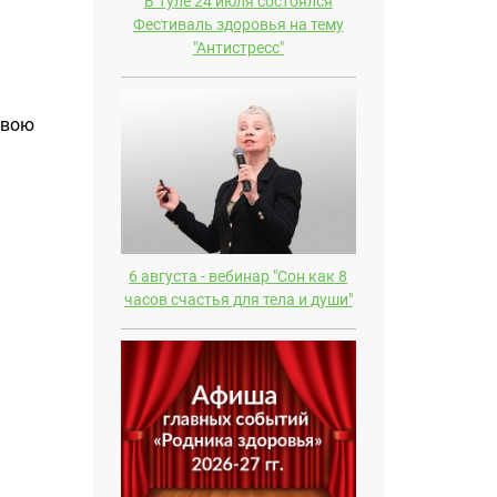
В Туле 24 июля состоялся
Фестиваль здоровья на тему
"Антистресс"
свою
6 августа - вебинар "Сон как 8
часов счастья для тела и души"