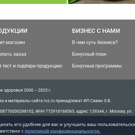
ОДУКЦИИ
БИЗНЕС С НАМИ
ет-магазин
В чем суть бизнеса?
елать заказ
Бонусный план
 тест и подбери продукцию
Бонусные программы
к здоровья 2000 – 2025 г.
ва и материалы сайта roz.ru принадлежат ИП Савин Э.В.
08770000298102, ИНН 772918168565, адрес: 129344, г. Москва, ул.
, д. 16, стр. 2)
делать его удобнее для вас и улучшить ваш пользовательск
ание материалов без активной ссылки на источник запрещено
тветствии с
политикой конфиденциальности.