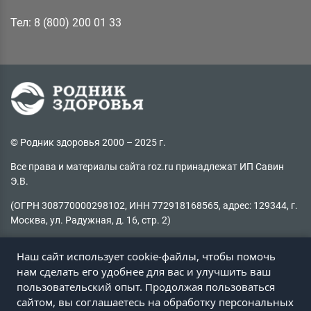
Тел: 8 (800) 200 01 33
© Родник здоровья 2000 – 2025 г.
Все права и материалы сайта roz.ru принадлежат ИП Савин
Э.В.
(ОГРН 308770000298102, ИНН 772918168565, адрес: 129344, г.
Москва, ул. Радужная, д. 16, стр. 2)
Копирование материалов без активной ссылки на источник
Наш сайт использует cookie-файлы, чтобы помочь
запрещено
нам сделать его удобнее для вас и улучшить ваш
пользовательский опыт. Продолжая пользоваться
Не нашли информацию на сайте?
сайтом, вы соглашаетесь на обработку персональных
Пишите на
client@roz.ru