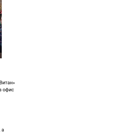
«Витан»
в офис
 а