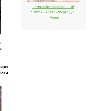
Встречайте обновленный
выпуск книги эксперта Д.E.
Губина
и
ге
сиропе
ес и