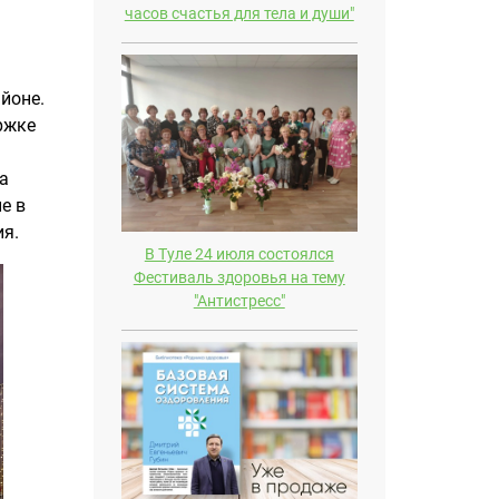
часов счастья для тела и души"
йоне.
ржке
а
е в
ия.
В Туле 24 июля состоялся
Фестиваль здоровья на тему
"Антистресс"