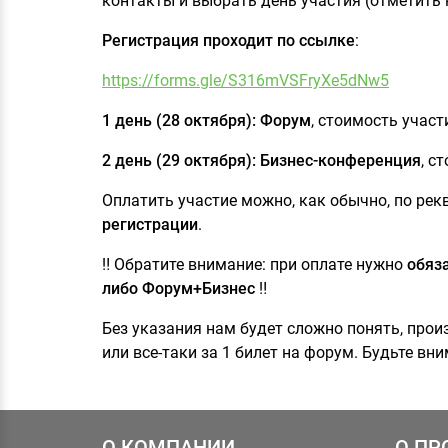
контакты и выбрать день участия (отметить 
Регистрация проходит по ссылке
:
https://forms.gle/S316mVSFryXe5dNw5
1 день (28 октября): Форум
, стоимость участ
2 день (29 октября): Бизнес-конференция
, с
Оплатить участие можно, как обычно, по ре
регистрации
.
‼️ Обратите внимание: при оплате нужно
обяз
либо Форум+Бизнес
‼️
Без указания нам будет сложно понять, произ
или все-таки за 1 билет на форум. Будьте в
О КОМПАНИИ
О ПР