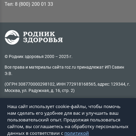
Тел: 8 (800) 200 01 33
© Родник здоровья 2000 – 2025 г.
Все права и материалы сайта roz.ru принадлежат ИП Савин
Э.В.
(ОГРН 308770000298102, ИНН 772918168565, адрес: 129344, г.
Москва, ул. Радужная, д. 16, стр. 2)
Копирование материалов без активной ссылки на источник
Наш сайт использует cookie-файлы, чтобы помочь
запрещено
нам сделать его удобнее для вас и улучшить ваш
пользовательский опыт. Продолжая пользоваться
Не нашли информацию на сайте?
сайтом, вы соглашаетесь на обработку персональных
Пишите на
client@roz.ru
данных в соответствии с
политикой