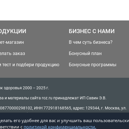
ОДУКЦИИ
БИЗНЕС С НАМИ
ет-магазин
В чем суть бизнеса?
елать заказ
Бонусный план
 тест и подбери продукцию
Бонусные программы
к здоровья 2000 – 2025 г.
ва и материалы сайта roz.ru принадлежат ИП Савин Э.В.
08770000298102, ИНН 772918168565, адрес: 129344, г. Москва, ул.
, д. 16, стр. 2)
делать его удобнее для вас и улучшить ваш пользовательск
ание материалов без активной ссылки на источник запрещено
тветствии с
политикой конфиденциальности.