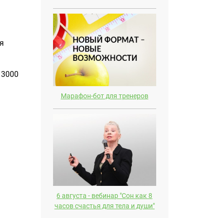
ая
 3000
Марафон-бот для тренеров
6 августа - вебинар "Сон как 8
часов счастья для тела и души"