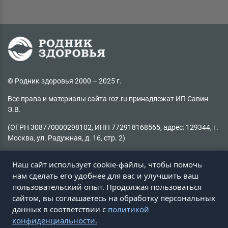
© Родник здоровья 2000 – 2025 г.
Все права и материалы сайта roz.ru принадлежат ИП Савин
Э.В.
(ОГРН 308770000298102, ИНН 772918168565, адрес: 129344, г.
Москва, ул. Радужная, д. 16, стр. 2)
Копирование материалов без активной ссылки на источник
Наш сайт использует cookie-файлы, чтобы помочь
запрещено
нам сделать его удобнее для вас и улучшить ваш
пользовательский опыт. Продолжая пользоваться
Не нашли информацию на сайте?
сайтом, вы соглашаетесь на обработку персональных
Пишите на
client@roz.ru
данных в соответствии с
политикой
конфиденциальности.