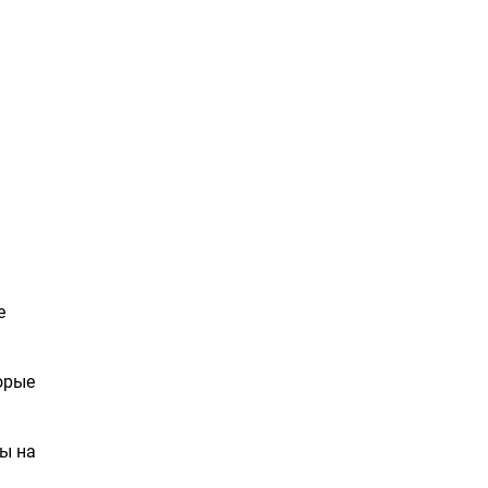
е
орые
ы на