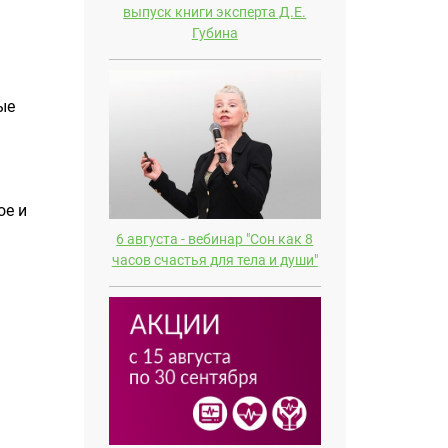
выпуск книги эксперта Д.E.
Губина
ые
ое и
6 августа - вебинар "Сон как 8
часов счастья для тела и души"