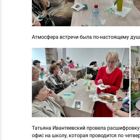
Атмосфера встречи была по-настоящему душе
Татьяна Ивантеевский провела расшифровку 
офис на школу, которая проводится по четве