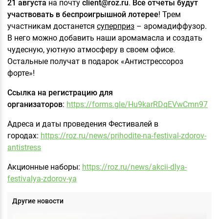
21 августа
на почту
client@roz.ru
.
Все отчеты будут
участвовать в беспроигрышной лотерее
! Трем
участникам достанется
суперприз
– аромадиффузор.
В него можно добавить наши аромамасла и создать
чудесную, уютную атмосферу в своем офисе.
Остальные получат в подарок «Антистрессороз
форте»!
Ссылка на регистрацию для
организаторов
:
https://forms.gle/Hu9karRDqEVwCmn97
Адреса и даты проведения Фестивалей в
городах:
https://roz.ru/news/prihodite-na-festival-zdorov-
antistress
Акционные наборы:
https://roz.ru/news/akcii-dlya-
festivalya-zdorov-ya
Другие новости