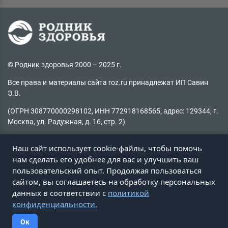
© Родник здоровья 2000 – 2025 г.
Все права и материалы сайта roz.ru принадлежат ИП Савин
Э.В.
(ОГРН 308770000298102, ИНН 772918168565, адрес: 129344, г.
Москва, ул. Радужная, д. 16, стр. 2)
Копирование материалов без активной ссылки на источник
Наш сайт использует cookie-файлы, чтобы помочь
запрещено
нам сделать его удобнее для вас и улучшить ваш
пользовательский опыт. Продолжая пользоваться
Не нашли информацию на сайте?
сайтом, вы соглашаетесь на обработку персональных
Пишите на
client@roz.ru
данных в соответствии с
политикой
конфиденциальности.
Ок