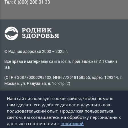
Тел: 8 (800) 200 01 33
© Родник здоровья 2000 – 2025 г.
Все права и материалы сайта roz.ru принадлежат ИП Савин
Э.В.
(ОГРН 308770000298102, ИНН 772918168565, адрес: 129344, г.
Москва, ул. Радужная, д. 16, стр. 2)
Копирование материалов без активной ссылки на источник
Наш сайт использует cookie-файлы, чтобы помочь
запрещено
нам сделать его удобнее для вас и улучшить ваш
пользовательский опыт. Продолжая пользоваться
Не нашли информацию на сайте?
сайтом, вы соглашаетесь на обработку персональных
Пишите на
client@roz.ru
данных в соответствии с
политикой