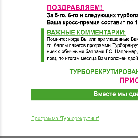
Программа "Турборекрутинг"