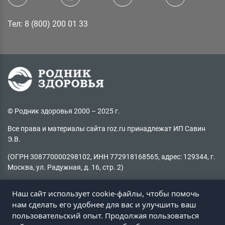
Тел: 8 (800) 200 01 33
© Родник здоровья 2000 – 2025 г.
Все права и материалы сайта roz.ru принадлежат ИП Савин
Э.В.
(ОГРН 308770000298102, ИНН 772918168565, адрес: 129344, г.
Москва, ул. Радужная, д. 16, стр. 2)
Копирование материалов без активной ссылки на источник
Наш сайт использует cookie-файлы, чтобы помочь
запрещено
нам сделать его удобнее для вас и улучшить ваш
пользовательский опыт. Продолжая пользоваться
Не нашли информацию на сайте?