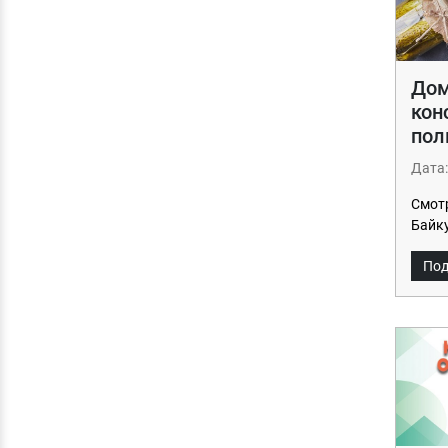
До
кон
пол
Дата:
Смотр
Байк
Под