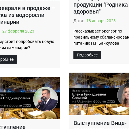
продукции "Родника
февраля в продаже –
здоровья"
ка из водоросли
инарии
Дата:
18 января 2023
27 февраля 2023
Рассказывает эксперт по
правильному сбалансирова
у стоит попробовать новую
питанию Н.Г. Байкулова
 из ламинарии?
Подробнее
робнее
Выступление Вице-
тупление