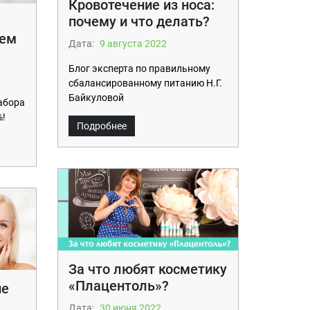
Кровотечение из носа:
почему и что делать?
чем
Дата:
9 августа 2022
Блог эксперта по правильному
сбалансированному питанию Н.Г.
Байкуловой
абора
%!
Подробнее
За что любят косметику
«Плацентоль»?
ие
Дата:
30 июня 2022