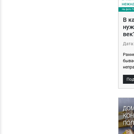
В к
нуж
век
Дата:
Ранне
быва
непр
Под