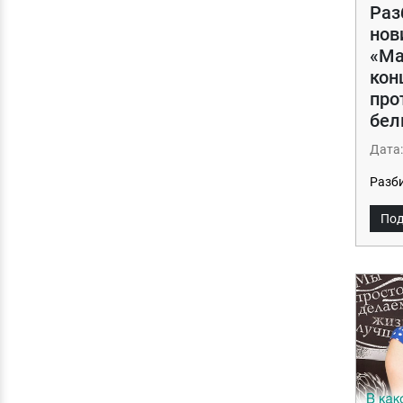
Раз
нов
«Ма
кон
про
бел
Дата:
Разби
Под