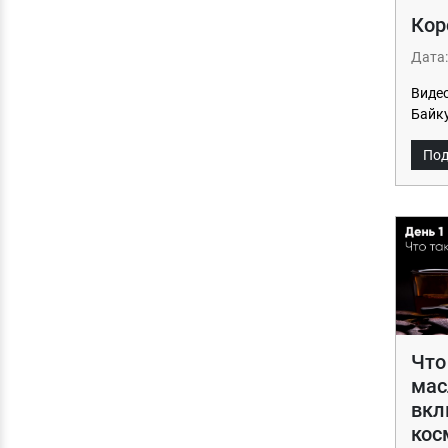
Кор
Дата:
Видео
Байк
Под
Что
мас
вкл
кос