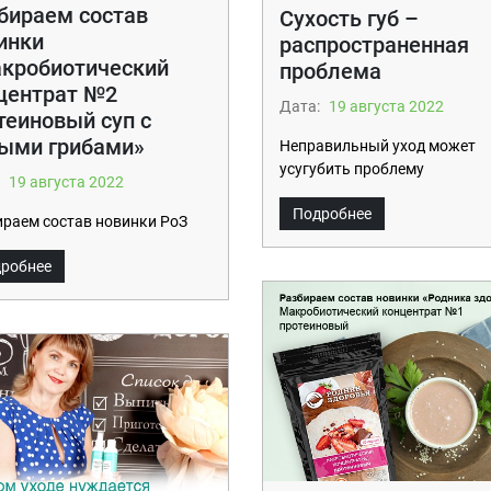
бираем состав
Сухость губ –
инки
распространенная
кробиотический
проблема
центрат №2
Дата:
19 августа 2022
теиновый суп с
ыми грибами»
Неправильный уход может
усугубить проблему
19 августа 2022
Подробнее
раем состав новинки РоЗ
робнее