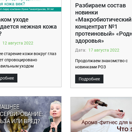
Разбираем состав
новинки
«Макробиотический
аком уходе
концентрат №1
дается нежная кожа
протеиновый» «Род
?
здоровья»
12 августа 2022
Дата:
17 августа 2022
е старение кожи вокруг глаз
ет спровоцировано
Продолжаем знакомство с
авильным уходом
новинками РОЗ
робнее
Подробнее