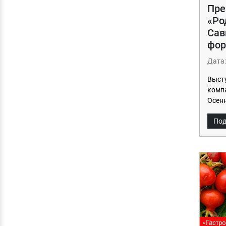
Пре
«Ро
Сав
фор
Дата:
Выст
комп
Осенн
Под