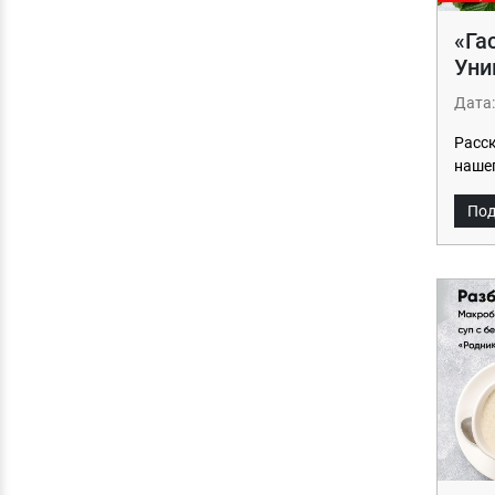
«Га
Уни
Дата:
Расс
нашег
Под