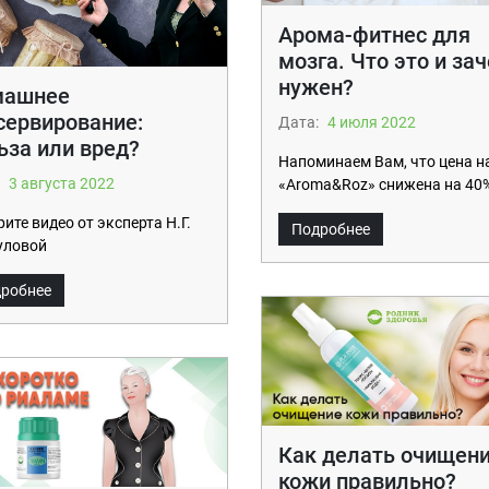
Арома-фитнес для
мозга. Что это и за
нужен?
машнее
сервирование:
Дата:
4 июля 2022
ьза или вред?
Напоминаем Вам, что цена н
3 августа 2022
«Aroma&Roz» снижена на 40
ите видео от эксперта Н.Г.
Подробнее
уловой
робнее
Как делать очищен
кожи правильно?